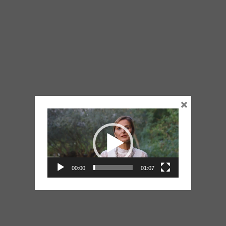
×
Lecteur
vidéo
00:00
01:07