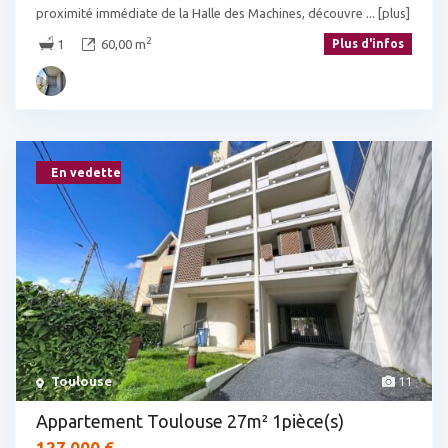
proximité immédiate de la Halle des Machines, découvre
... [plus]
2
1
60,00 m
Plus d'infos
En vedette
Toulouse
11
Appartement Toulouse 27m² 1pièce(s)
127 000 €