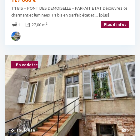
T1 BIS – PONT DES DEMOISELLE – PARFAIT ETAT Découvrez ce
charmant et lumineux T1 bis en parfait état et
... [plus]
2
1
27,00 m
Plus d'infos
En vedette
Toulouse
6