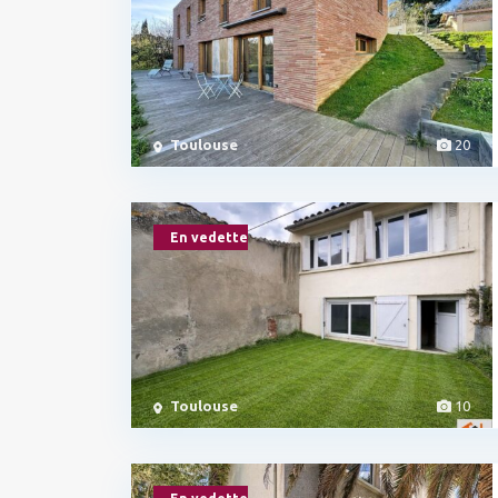
Toulouse
20
En vedette
Toulouse
10