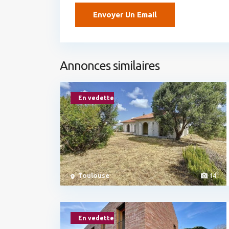
Annonces similaires
En vedette
Toulouse
14
En vedette