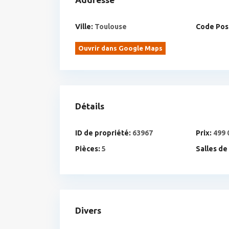
Ville:
Toulouse
Code Post
Ouvrir dans Google Maps
Détails
ID de propriété:
63967
Prix:
499 
Pièces:
5
Salles de
Divers