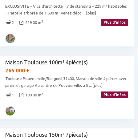
EXCLUSIVITÉ – Villa d’architecte T7 de standing – 229 m² habitables
– Parcelle arborée de 1 600 m² Venez déco
... [plus]
2
2
229,00 m
Plus d'infos
Maison Toulouse 100m² 4pièce(s)
265 000 €
Toulouse Pouvourville/Rangueil 31400, Maison de ville 4 pièces avec
jardin et garage Au centre de Pouvourville, à 5
... [plus]
2
1
100,00 m
Plus d'infos
Maison Toulouse 150m² 7pièce(s)