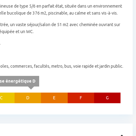
ineuse de type 5/6 en parfait état, située dans un environnement
lle bucolique de 376 m2, piscinable, au calme et sans vis-à-vis.
entrée, un vaste séjour/salon de 51 m2 avec cheminée ouvrant sur
t équipée et un WC.
.
oles, commerces, facultés, metro, bus, voie rapide et jardin public.
sse énergétique D
C
D
E
F
G