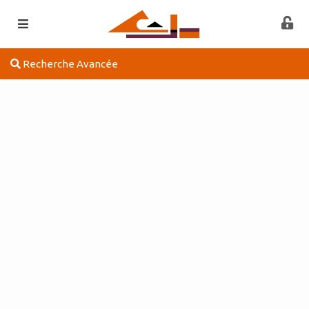
SUD ESPACE IMMOBILIER
2026
©
Mentions légales | CGV/CGU
CONCEPTION:
Recherche Avancée