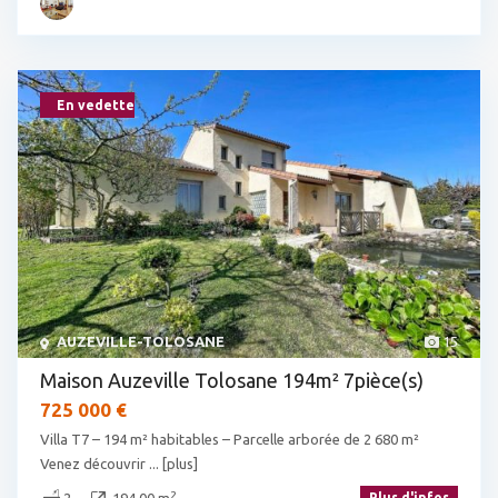
En vedette
AUZEVILLE-TOLOSANE
15
Maison Auzeville Tolosane 194m² 7pièce(s)
725 000 €
Villa T7 – 194 m² habitables – Parcelle arborée de 2 680 m²
Venez découvrir
... [plus]
2
Plus d'infos