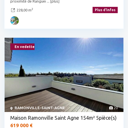
proximité de Ranguei
... [plus]
2
228,00 m
Plus d'infos
En vedette
RAMONVILLE-SAINT-AGNE
20
Maison Ramonville Saint Agne 154m² 5pièce(s)
619 000 €