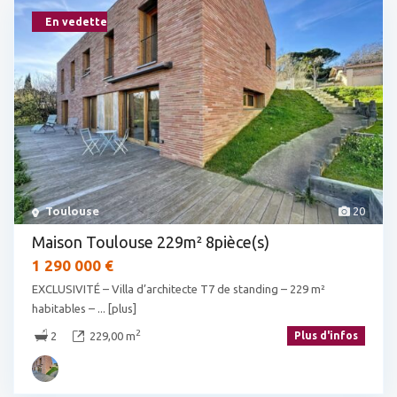
En vedette
Toulouse
20
Maison Toulouse 229m² 8pièce(s)
1 290 000 €
EXCLUSIVITÉ – Villa d’architecte T7 de standing – 229 m²
habitables –
... [plus]
2
2
229,00 m
Plus d'infos