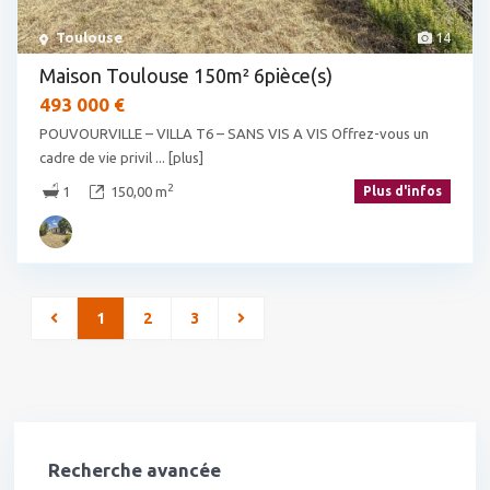
Toulouse
14
Maison Toulouse 150m² 6pièce(s)
493 000 €
POUVOURVILLE – VILLA T6 – SANS VIS A VIS Offrez-vous un
cadre de vie privil
... [plus]
2
1
150,00 m
Plus d'infos
1
2
3
Recherche avancée