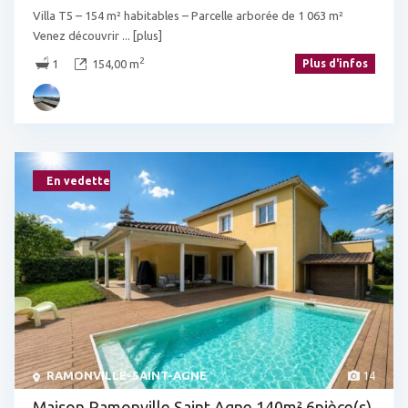
Villa T5 – 154 m² habitables – Parcelle arborée de 1 063 m²
Venez découvrir
... [plus]
2
1
154,00 m
Plus d'infos
En vedette
RAMONVILLE-SAINT-AGNE
14
Maison Ramonville Saint Agne 140m² 6pièce(s)