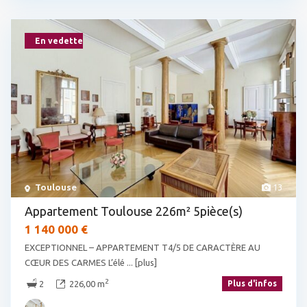
En vedette
Toulouse
13
Appartement Toulouse 226m² 5pièce(s)
1 140 000 €
EXCEPTIONNEL – APPARTEMENT T4/5 DE CARACTÈRE AU
CŒUR DES CARMES L’élé
... [plus]
2
2
226,00 m
Plus d'infos