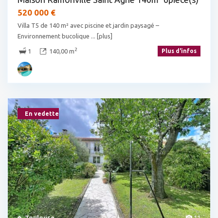
520 000 €
Villa T5 de 140 m² avec piscine et jardin paysagé –
Environnement bucolique
... [plus]
2
1
140,00 m
Plus d'infos
En vedette
Toulouse
11