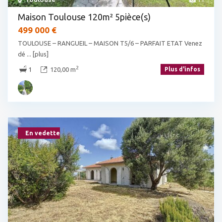
Maison Toulouse 120m² 5pièce(s)
499 000 €
TOULOUSE – RANGUEIL – MAISON T5/6 – PARFAIT ETAT Venez
dé
... [plus]
2
1
120,00 m
Plus d'infos
En vedette